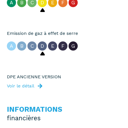
A
B
C
D
E
F
G
Emission de gaz à effet de serre
A
B
C
D
E
F
G
DPE ANCIENNE VERSION
Voir le détail
INFORMATIONS
financières