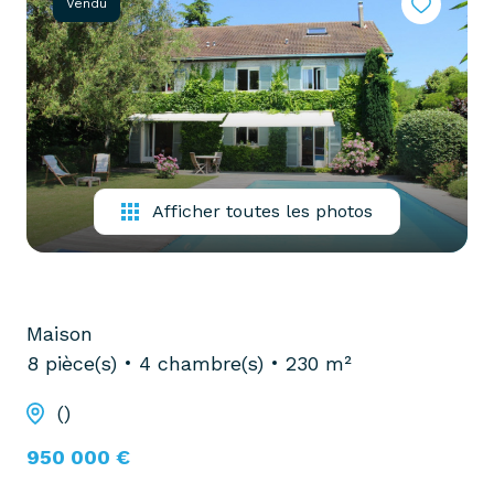
Vendu
partenaires
confiez-
gestion
nous
locative
votre
recherche
vendre
mon
acheter
bien
biens
Afficher toutes les photos
pro
confiez-
nous
louer
votre
biens
recherche
Maison
pro
8 pièce(s)
4 chambre(s)
230 m²
()
950 000 €