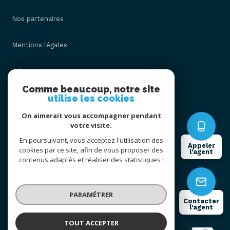
Nos partenaires
Mentions légales
Admin
Comme beaucoup, notre site
utilise les cookies
Nos honoraires
On aimerait vous accompagner pendant
Politique RGPD
votre visite.
En poursuivant, vous acceptez l'utilisation des
Appeler
cookies par ce site, afin de vous proposer des
Cookies
l'agent
contenus adaptés et réaliser des statistiques !
© 2026 | Tous droits réservés
PARAMÉTRER
Contacter
l'agent
Réalisé par
TOUT ACCEPTER