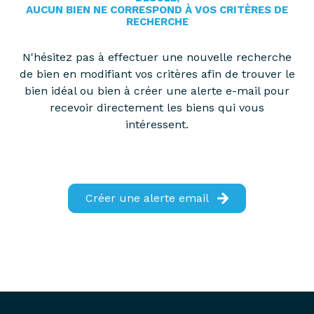
partenaires
AUCUN BIEN NE CORRESPOND À VOS CRITÈRES DE
confiez-
RECHERCHE
gestion
nous
locative
N'hésitez pas à effectuer une nouvelle recherche
votre
de bien en modifiant vos critères afin de trouver le
recherche
vendre
bien idéal ou bien à créer une alerte e-mail pour
mon
recevoir directement les biens qui vous
acheter
bien
intéressent.
biens
pro
confiez-
nous
louer
votre
Créer une alerte email
biens
recherche
pro