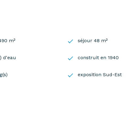
 490 m²
séjour 48 m²
s) d'eau
construit en 1940
g(s)
exposition Sud-Est
e