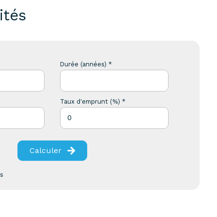
ités
Durée (années) *
Taux d'emprunt (%) *
Calculer
es