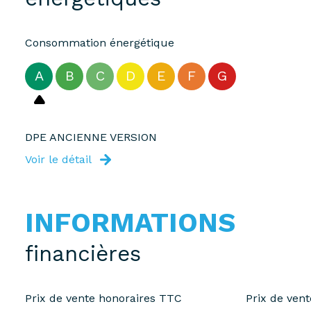
Consommation énergétique
A
B
C
D
E
F
G
DPE ANCIENNE VERSION
Voir le détail
INFORMATIONS
financières
Prix de vente honoraires TTC
Prix de ven