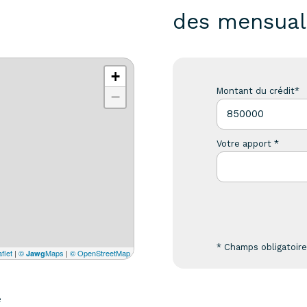
des mensual
+
Montant du crédit*
−
Votre apport *
* Champs obligatoir
flet
|
©
Maps
|
© OpenStreetMap
Jawg
e