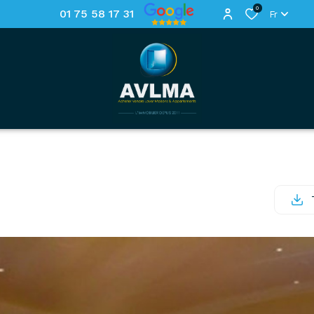
0
01 75 58 17 31
Fr