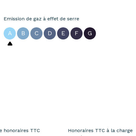
Emission de gaz à effet de serre
A
B
C
D
E
F
G
te honoraires TTC
Honoraires TTC à la charge