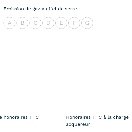
Emission de gaz à effet de serre
A
B
C
D
E
F
G
te honoraires TTC
Honoraires TTC à la charge
acquéreur