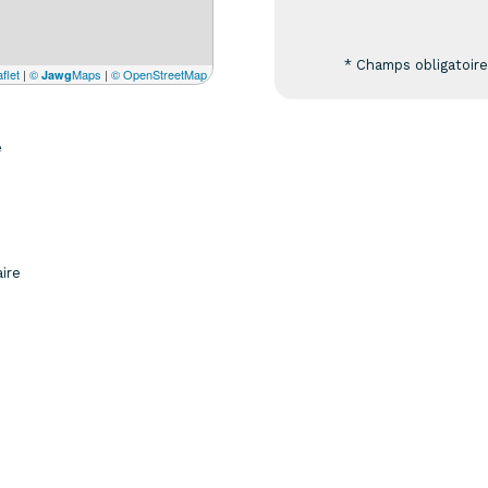
* Champs obligatoir
flet
|
©
Maps
|
© OpenStreetMap
Jawg
e
aire