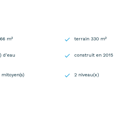
166 m²
terrain 330 m²
s) d'eau
construit en 2015
) mitoyen(s)
2 niveau(x)