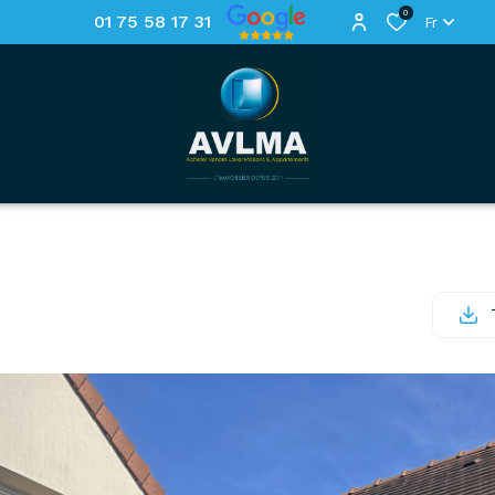
0
01 75 58 17 31
Fr