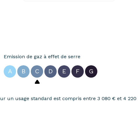
Emission de gaz à effet de serre
A
B
C
D
E
F
G
r un usage standard est compris entre 3 080 € et 4 220 