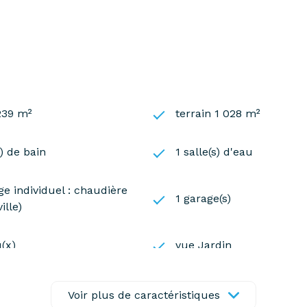
 ou demande de visite, contactez C.Herman au 06.64.90.
t exposé sont disponibles sur le site
Géorisques
239 m²
terrain 1 028 m²
s) de bain
1 salle(s) d'eau
e individuel : chaudière
1 garage(s)
ille)
(x)
vue Jardin
Voir plus de caractéristiques