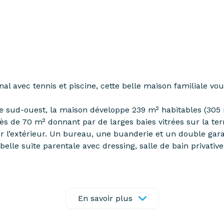
l avec tennis et piscine, cette belle maison familiale vo
ée sud-ouest, la maison développe 239 m² habitables (305 m
 de 70 m² donnant par de larges baies vitrées sur la terr
ur l’extérieur. Un bureau, une buanderie et un double gar
belle suite parentale avec dressing, salle de bain privativ
s toilettes avec lave-mains, une pièce polyvalente (salle
oyant, à proximité des commodités, des transports scolair
En savoir plus
’établissements privés de renom tels que Blanche de Castil
ille en quête de confort, d’espace et de qualité de vie. À v