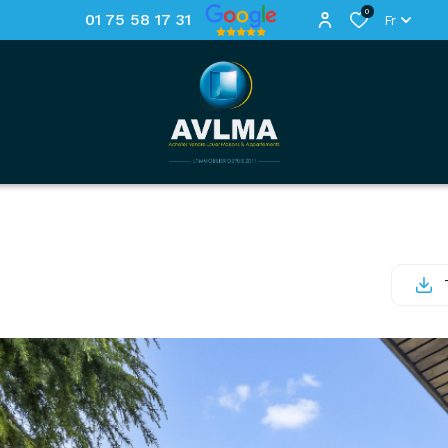
0
01 75 58 17 31
Fr