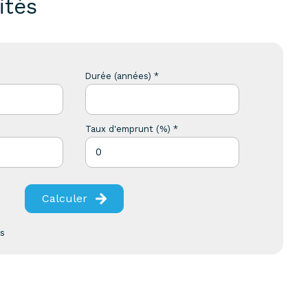
ités
Durée (années) *
Taux d'emprunt (%) *
Calculer
es