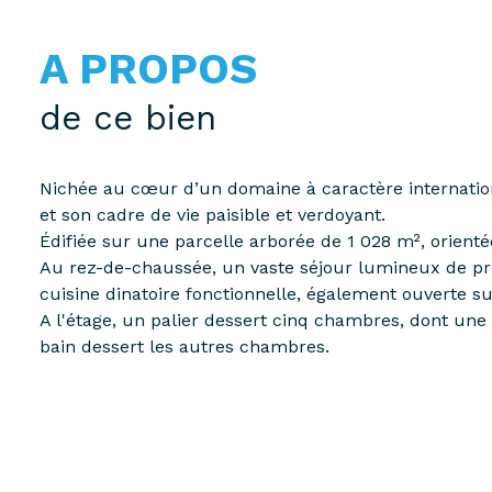
A PROPOS
de ce bien
Nichée au cœur d’un domaine à caractère internationa
et son cadre de vie paisible et verdoyant.
Édifiée sur une parcelle arborée de 1 028 m², orient
Au rez-de-chaussée, un vaste séjour lumineux de près
cuisine dinatoire fonctionnelle, également ouverte s
A l'étage, un palier dessert cinq chambres, dont une 
bain dessert les autres chambres.
Les combles aménagés offrent une sixième chambre, de
Le sous-sol comprend une cave saine.
La maison bénéficie d’un environnement calme et verd
International de Saint-Germain-en-Laye), ainsi que d
Un bien rare sur le secteur, idéal pour une grande fam