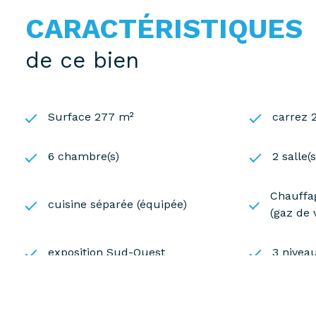
Pour toute demande d'informations complémentaires
CARACTÉRISTIQUES
de ce bien
Les informations sur les risques auxquels ce bien es
Surface 277 m²
carrez 
6 chambre(s)
2 salle(
Chauffag
cuisine séparée (équipée)
(gaz de v
exposition Sud-Ouest
3 niveau
terrasse