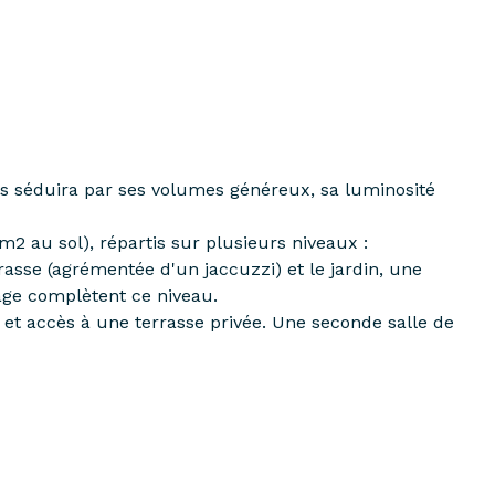
us séduira par ses volumes généreux, sa luminosité
2 au sol), répartis sur plusieurs niveaux :
asse (agrémentée d'un jaccuzzi) et le jardin, une
age complètent ce niveau.
e et accès à une terrasse privée. Une seconde salle de
 de jeux, coin lecture…) ainsi qu’un grenier.
es vers les collèges et lycées (dont le Lycée
le ou l'Institut Notre-Dame.
isiter sans tarder!!