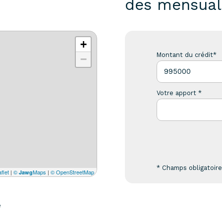
des mensual
+
Montant du crédit*
−
Votre apport *
* Champs obligatoir
flet
|
©
Maps
|
© OpenStreetMap
Jawg
e