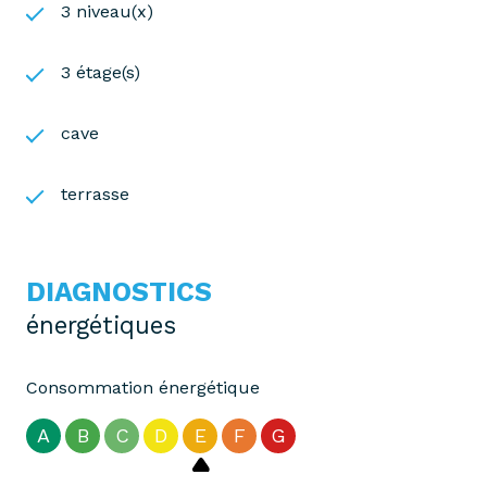
3 niveau(x)
3 étage(s)
cave
terrasse
DIAGNOSTICS
énergétiques
Consommation énergétique
A
B
C
D
E
F
G