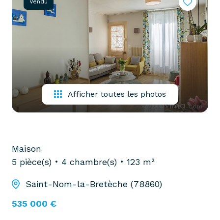
Vendu
partenaires
confiez-
gestion
nous
locative
votre
recherche
vendre
mon
acheter
bien
biens
Afficher toutes les photos
pro
confiez-
nous
louer
votre
biens
recherche
Maison
pro
5 pièce(s)
4 chambre(s)
123 m²
Saint-Nom-la-Bretèche (78860)
535 000 €