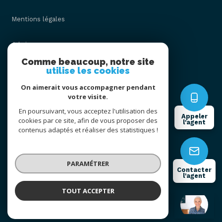
Mentions légales
Admin
Comme beaucoup, notre site
utilise les cookies
Nos honoraires
On aimerait vous accompagner pendant
Politique RGPD
votre visite.
En poursuivant, vous acceptez l'utilisation des
Appeler
cookies par ce site, afin de vous proposer des
Cookies
l'agent
contenus adaptés et réaliser des statistiques !
© 2026 | Tous droits réservés
PARAMÉTRER
Contacter
l'agent
Réalisé par
TOUT ACCEPTER
Christelle HERMAN
Négociatrice