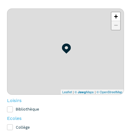
+
−
Leaflet
|
©
Maps
|
© OpenStreetMap
Jawg
Loisirs
Bibliothèque
Ecoles
Collège