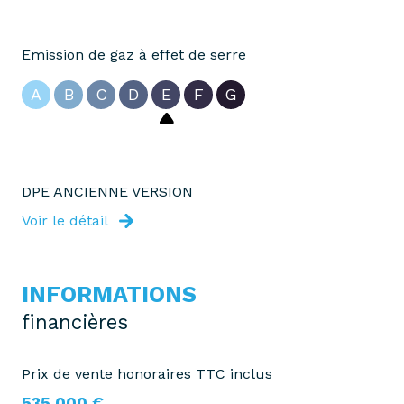
Emission de gaz à effet de serre
A
B
C
D
E
F
G
DPE ANCIENNE VERSION
Voir le détail
INFORMATIONS
financières
Prix de vente honoraires TTC inclus
535 000 €