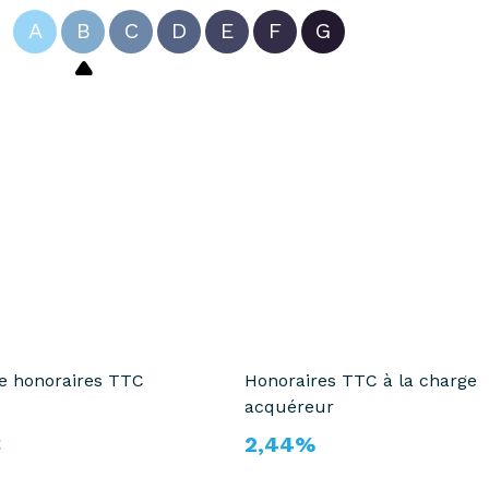
A
B
C
D
E
F
G
te honoraires TTC
Honoraires TTC à la charge
acquéreur
€
2,44%