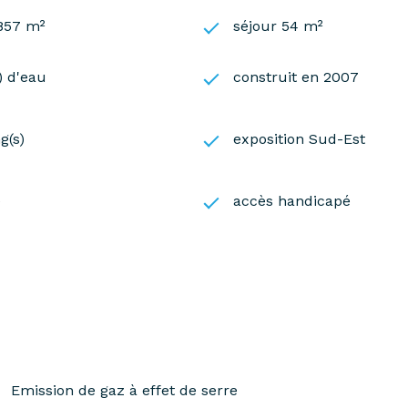
 857 m²
séjour 54 m²
s) d'eau
construit en 2007
g(s)
exposition Sud-Est
e
accès handicapé
Emission de gaz à effet de serre