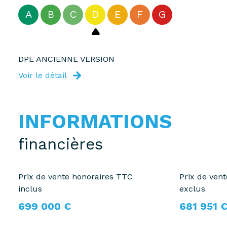
A
B
C
D
E
F
G
DPE ANCIENNE VERSION
Voir le détail
INFORMATIONS
financières
Prix de vente honoraires TTC
Prix de ven
inclus
exclus
699 000 €
681 951 