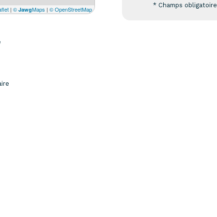
* Champs obligatoir
flet
|
©
Maps
|
© OpenStreetMap
Jawg
e
aire