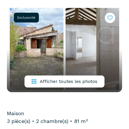
partenaires
confiez-
gestion
nous
Exclusivité
locative
votre
recherche
vendre
mon
acheter
bien
biens
pro
confiez-
nous
louer
votre
Afficher toutes les photos
biens
recherche
pro
Maison
3 pièce(s)
2 chambre(s)
81 m²