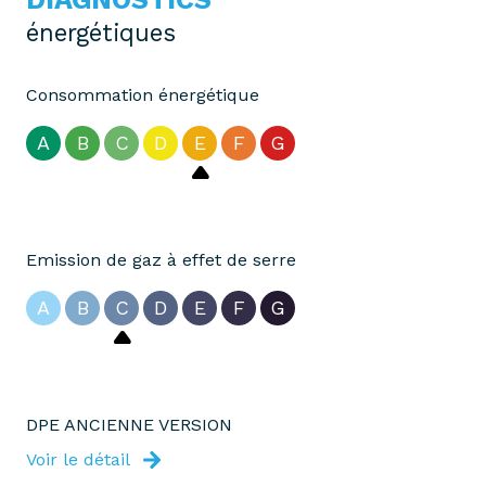
énergétiques
Consommation énergétique
A
B
C
D
E
F
G
Emission de gaz à effet de serre
A
B
C
D
E
F
G
DPE ANCIENNE VERSION
Voir le détail