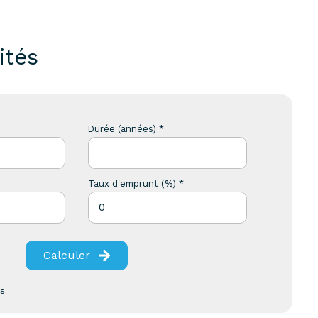
ités
Durée (années) *
Taux d'emprunt (%) *
Calculer
es