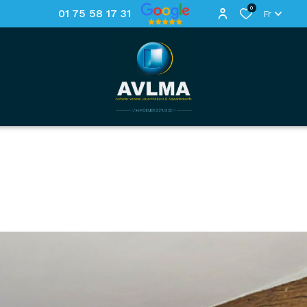
0
01 75 58 17 31
Fr