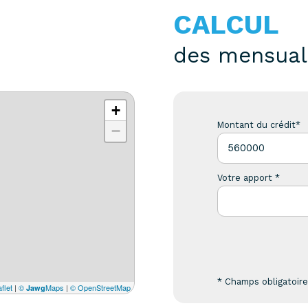
CALCUL
des mensual
+
Montant du crédit*
−
Votre apport *
* Champs obligatoir
flet
|
©
Maps
|
© OpenStreetMap
Jawg