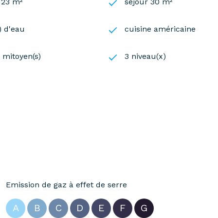
 123 m²
séjour 30 m²
s) d'eau
cuisine américaine
) mitoyen(s)
3 niveau(x)
Emission de gaz à effet de serre
A
B
C
D
E
F
G