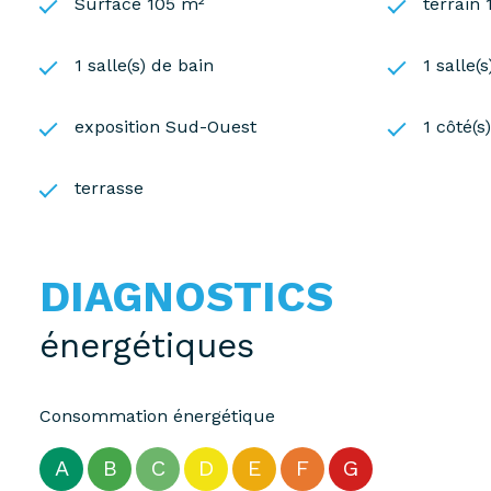
Surface 105 m²
terrain
1 salle(s) de bain
1 salle(
exposition Sud-Ouest
1 côté(s
terrasse
DIAGNOSTICS
énergétiques
Consommation énergétique
A
B
C
D
E
F
G