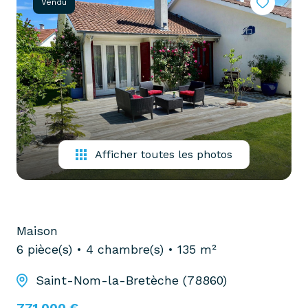
Vendu
partenaires
confiez-
gestion
nous
locative
votre
recherche
vendre
mon
acheter
bien
biens
pro
confiez-
Afficher toutes les photos
nous
louer
votre
biens
recherche
pro
Maison
6 pièce(s)
4 chambre(s)
135 m²
Saint-Nom-la-Bretèche (78860)
771 000 €