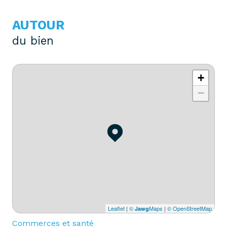
AUTOUR
du bien
+
−
Leaflet
|
©
Maps
|
© OpenStreetMap
Jawg
Commerces et santé