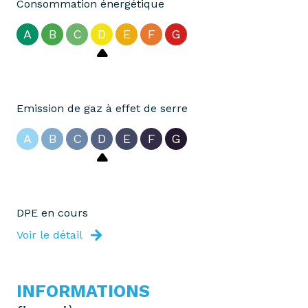
Consommation énergétique
A
B
C
D
E
F
G
Emission de gaz à effet de serre
A
B
C
D
E
F
G
DPE en cours
Voir le détail
INFORMATIONS