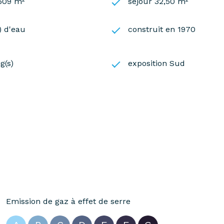
 609 m²
séjour 32,50 m²
s) d'eau
construit en 1970
g(s)
exposition Sud
Emission de gaz à effet de serre