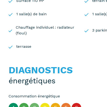
Surface 110 m²
terrain
1 salle(s) de bain
1 salle(
Chauffage individuel : radiateur
3 parkin
(fioul)
terrasse
DIAGNOSTICS
énergétiques
Consommation énergétique