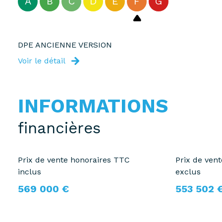
A
B
C
D
E
F
G
DPE ANCIENNE VERSION
Voir le détail
INFORMATIONS
financières
Prix de vente honoraires TTC
Prix de ven
inclus
exclus
569 000 €
553 502 