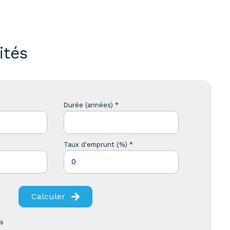
ités
Durée (années) *
Taux d'emprunt (%) *
Calculer
es