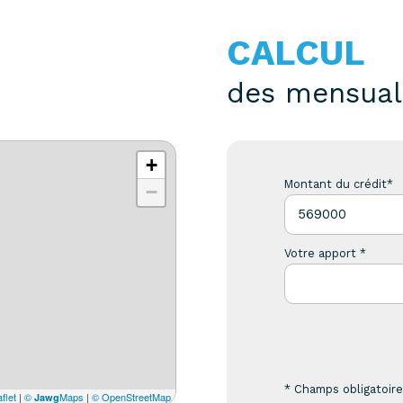
CALCUL
des mensual
+
Montant du crédit*
−
Votre apport *
* Champs obligatoir
flet
|
©
Maps
|
© OpenStreetMap
Jawg