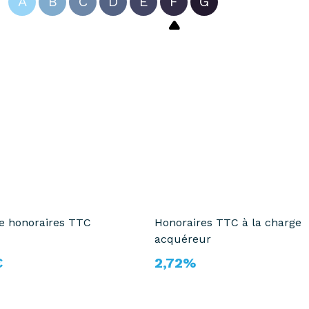
A
B
C
D
E
F
G
te honoraires TTC
Honoraires TTC à la charge
acquéreur
€
2,72%