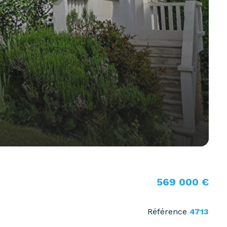
569 000 €
Référence
4713