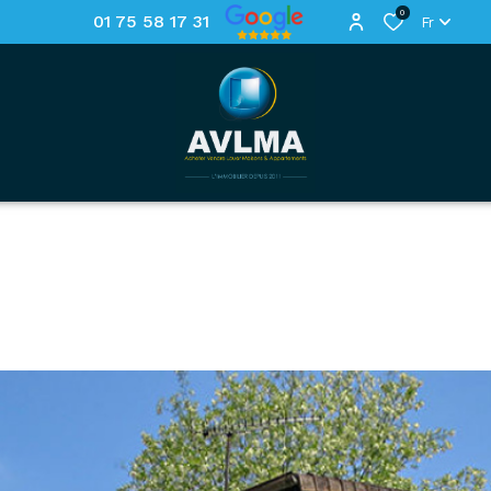
0
01 75 58 17 31
Fr